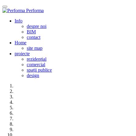
Performa
Info
despre noi
BIM
contact
Home
site map
proiecte
rezidențial
comercial
spații publice
design