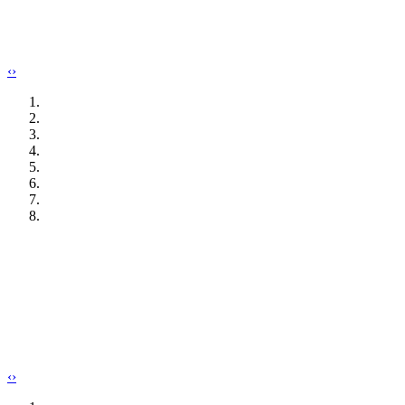
‹
›
‹
›