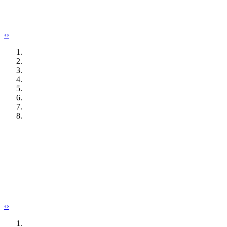
‹
›
‹
›